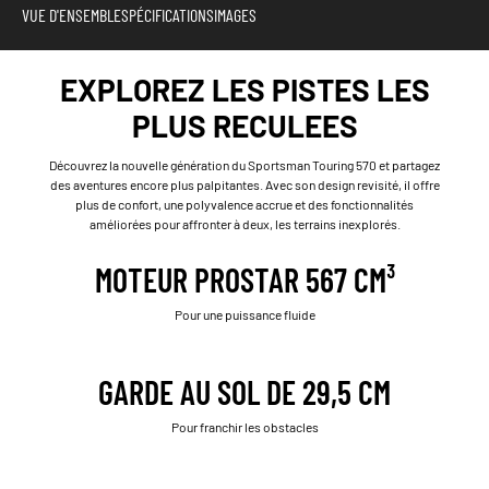
VUE D'ENSEMBLE
SPÉCIFICATIONS
IMAGES
EXPLOREZ LES PISTES LES
PLUS RECULEES
Découvrez la nouvelle génération du Sportsman Touring 570 et partagez
des aventures encore plus palpitantes. Avec son design revisité, il offre
plus de confort, une polyvalence accrue et des fonctionnalités
améliorées pour affronter à deux, les terrains inexplorés.
MOTEUR PROSTAR 567 CM³
Pour une puissance fluide
GARDE AU SOL DE 29,5 CM
Pour franchir les obstacles