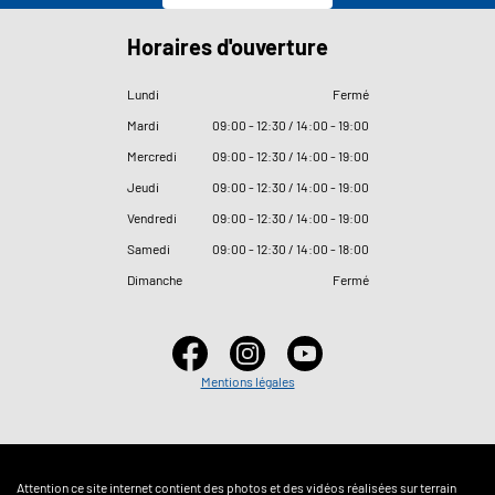
Horaires d'ouverture
Lundi
Fermé
Mardi
09
:
00 - 12
:
30 / 14
:
00 - 19
:
00
Mercredi
09
:
00 - 12
:
30 / 14
:
00 - 19
:
00
Jeudi
09
:
00 - 12
:
30 / 14
:
00 - 19
:
00
Vendredi
09
:
00 - 12
:
30 / 14
:
00 - 19
:
00
Samedi
09
:
00 - 12
:
30 / 14
:
00 - 18
:
00
Dimanche
Fermé
Mentions légales
Attention ce site internet contient des photos et des vidéos réalisées sur terrain