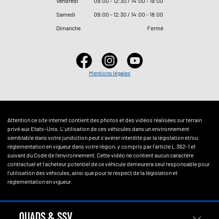
Vendredi
09
:
00 - 12
:
30 / 14
:
00 - 19
:
00
Samedi
09
:
00 - 12
:
30 / 14
:
00 - 18
:
00
Dimanche
Fermé
Mentions légales
Attention ce site internet contient des photos et des vidéos réalisées sur terrain
privé aux Etats-Unis. L'utilisation de ces véhicules dans un environnement
semblable dans votre juridiction peut s'avérer interdite par la législation et/ou
réglementation en vigueur dans votre région, y compris par l'article L.362-1 et
suivant du Code de l'environnement. Cette vidéo ne contient aucun caractère
contractuel et l'acheteur potentiel de ce véhicule demeurera seul responsable pour
l'utilisation des véhicules, ainsi que pour le respect de la législation et
réglementation en vigueur.
QUADS & SSV