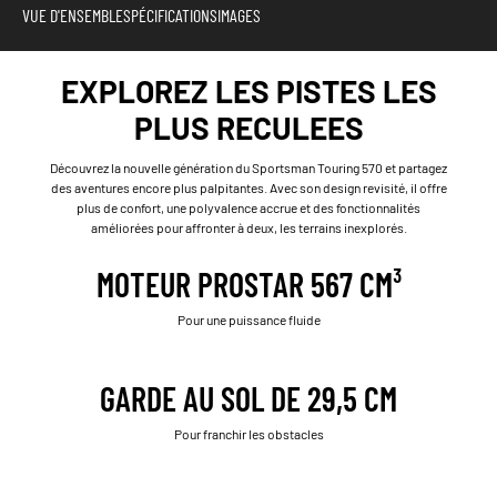
VUE D'ENSEMBLE
SPÉCIFICATIONS
IMAGES
EXPLOREZ LES PISTES LES
PLUS RECULEES
Découvrez la nouvelle génération du Sportsman Touring 570 et partagez
des aventures encore plus palpitantes. Avec son design revisité, il offre
plus de confort, une polyvalence accrue et des fonctionnalités
améliorées pour affronter à deux, les terrains inexplorés.
MOTEUR PROSTAR 567 CM³
Pour une puissance fluide
GARDE AU SOL DE 29,5 CM
Pour franchir les obstacles