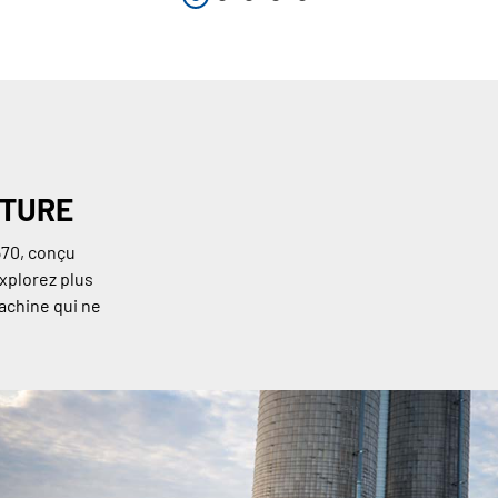
NTURE
570, conçu
Explorez plus
machine qui ne