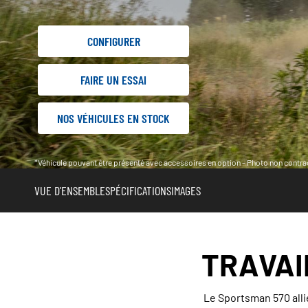
CONFIGURER
FAIRE UN ESSAI
NOS VÉHICULES EN STOCK
*Véhicule pouvant être présenté avec accessoires en option - Photo non contrac
VUE D'ENSEMBLE
SPÉCIFICATIONS
IMAGES
TRAVAI
Le Sportsman 570 allie