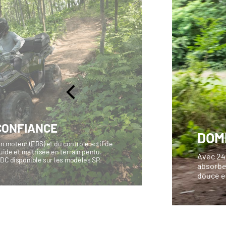
CONFIANCE
DOM
n moteur (EBS) et du contrôle actif de
ide et maîtrisée en terrain pentu.
Avec 24
ADC disponible sur les modèles SP.
absorbe 
douce et