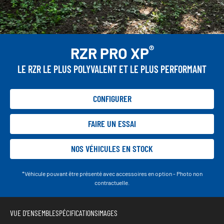
®
RZR PRO XP
LE RZR LE PLUS POLYVALENT ET LE PLUS PERFORMANT
CONFIGURER
FAIRE UN ESSAI
NOS VÉHICULES EN STOCK
*Véhicule pouvant être présenté avec accessoires en option - Photo non
contractuelle.
VUE D'ENSEMBLE
SPÉCIFICATIONS
IMAGES