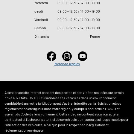
Mercredi
09
:
00 - 12
:
30 / 14
:
00 - 19
:
00
Jeudi
09
:
00 - 12
:
30 / 14
:
00 - 19
:
00
Vendredi
09
:
00 - 12
:
30 / 14
:
00 - 19
:
00
Samedi
09
:
00 - 12
:
30 / 14
:
00 - 18
:
00
Dimanche
Fermé
Mentions légales
Attention ce site internet contient des photos et des vidéos réalisées sur terrain
privé aux Etats-Unis. L'utilisation de ces véhicules dans un environnement
semblable dans votre juridiction peut s'avérer interdite par la législation et/ou
réglementation en vigueur dans votre région, y compris par l'article L.362-1 et
suivant du Code de l'environnement. Cette vidéo ne contient aucun caractère
contractuel et l'acheteur potentiel de ce véhicule demeurera seul responsable pour
l'utilisation des véhicules, ainsi que pour le respect de la législation et
réglementation en vigueur.