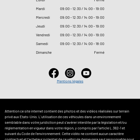
Mardi
09
:
00 - 12
:
30 / 14
:
00 - 19
:
00
Mercredi
09
:
00 - 12
:
30 / 14
:
00 - 19
:
00
Jeudi
09
:
00 - 12
:
30 / 14
:
00 - 19
:
00
Vendredi
09
:
00 - 12
:
30 / 14
:
00 - 19
:
00
Samedi
09
:
00 - 12
:
30 / 14
:
00 - 18
:
00
Dimanche
Fermé
Mentions légales
Attention ce site internet contient des photos et des vidéos réalisées sur terrain
privé aux Etats-Unis. L'utilisation de ces véhicules dans un environnement
semblable dans votre juridiction peut s'avérer interdite par la législation et/ou
réglementation en vigueur dans votre région, y compris par l'article L.362-1 et
suivant du Code de l'environnement. Cette vidéo ne contient aucun caractère
contractuel et l'acheteur potentiel de ce véhicule demeurera seul responsable pour